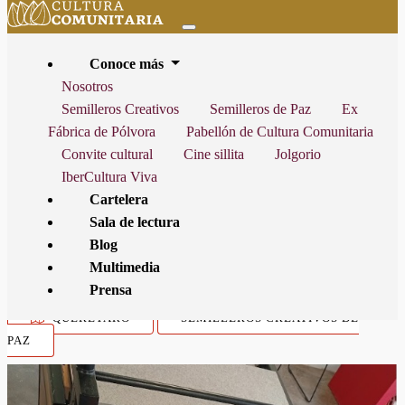
Conoce más
Nosotros
Semilleros Creativos
Semilleros de Paz
Ex
Fábrica de Pólvora
Pabellón de Cultura Comunitaria
INICIO
CARTELERA
TIEMPO DE COSECHA: GRABADOS Y TRAZOS
Convite cultural
Cine sillita
Jolgorio
DE MEMORIA Y PAZ
IberCultura Viva
Cartelera
Sala de lectura
Blog
ESTA ACTIVIDAD YA NO ESTÁ VIGENTE, FINALIZÓ EL
VIERNES
Multimedia
31 DE JULIO DE 2026
Prensa
QUERÉTARO
SEMILLEROS CREATIVOS DE
PAZ