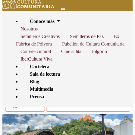
Conoce más
Nosotros
Semilleros Creativos
Semilleros de Paz
Ex
Fábrica de Pólvora
Pabellón de Cultura Comunitaria
INICIO
CARTELERA
FIESTA VOCES POR LA PAZ PUEBLA,
Convite cultural
Cine sillita
Jolgorio
"TLATOKTLI, NUE'E, YOLOT,/ SEMILLA, RAÍZ, CORAZÓN"
IberCultura Viva
Cartelera
Sala de lectura
Blog
ESTA ACTIVIDAD YA NO ESTÁ VIGENTE, FINALIZÓ EL
VIERNES
Multimedia
31 DE JULIO DE 2026
Prensa
PUEBLA
FIESTAS VOCES POR LA PAZ 2026