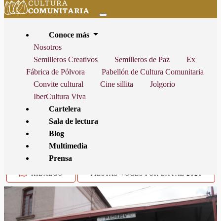
Conoce más
Nosotros
Semilleros Creativos
Semilleros de Paz
Ex
Fábrica de Pólvora
Pabellón de Cultura Comunitaria
INICIO
CARTELERA
FIESTA VOCES POR LA PAZ HIDALGO
Convite cultural
Cine sillita
Jolgorio
"TEJIENDO MEMORIAS, CONSTRUYENDO PAZ"
IberCultura Viva
Cartelera
Sala de lectura
Blog
ESTA ACTIVIDAD YA NO ESTÁ VIGENTE, FINALIZÓ EL
SÁBADO
Multimedia
25 DE JULIO DE 2026
Prensa
HIDALGO
FIESTAS VOCES POR LA PAZ 2026