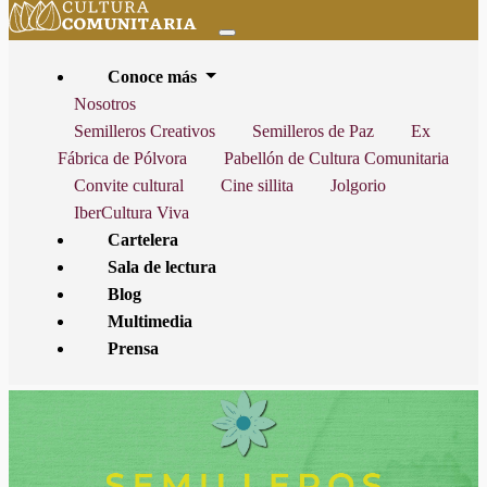
Conoce más
Nosotros
Semilleros Creativos
Semilleros de Paz
Ex
Fábrica de Pólvora
Pabellón de Cultura Comunitaria
INICIO
CARTELERA
EXPOSICIÓN
Convite cultural
Cine sillita
Jolgorio
IberCultura Viva
Cartelera
Sala de lectura
ESTA ACTIVIDAD YA NO ESTÁ VIGENTE, FINALIZÓ EL
JUEVES
Blog
30 DE JULIO DE 2026
Multimedia
Prensa
SONORA
SEMILLEROS CREATIVOS DE PAZ