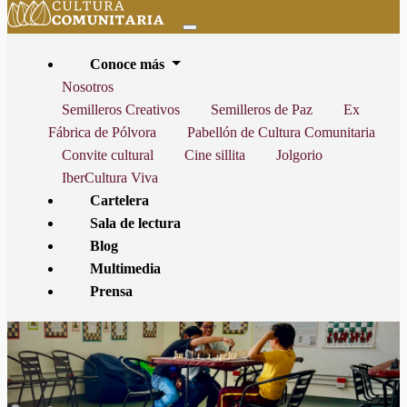
Conoce más
Nosotros
Semilleros Creativos
Semilleros de Paz
Ex
Fábrica de Pólvora
Pabellón de Cultura Comunitaria
INICIO
CARTELERA
AJEDREZ
Convite cultural
Cine sillita
Jolgorio
IberCultura Viva
Cartelera
Sala de lectura
CIUDAD DE MÉXICO
PABELLÓN DE CULTURA
Blog
COMUNITARIA
Multimedia
Prensa